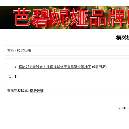
横岗社区
首页
› 楼房旺铺
横岗邻居看过来！找房找铺终于有靠谱交流地了
(0篇回复)
页:
[1]
查看完整版本:
楼房旺铺
51811